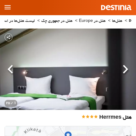
Main
Menu
هتل‌ها
هتل در Europe
هتل در جمهوری چک
لیست هتل‌ها در استان rague
قبلی
بعدی
1
/ 25
هتل Herrmes