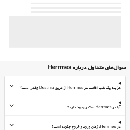
پارکینگ
پارکینگ
امکانات تجاری
مرکز تجاری
اینترنت
وای‌فای رایگان
سوال‌های متداول درباره Herrmes
هزینه یک شب اقامت در Herrmes از طریق Destinia چقدر است؟
آیا در Herrmes استخر وجود دارد؟
در Herrmes، زمان ورود و خروج چگونه است؟