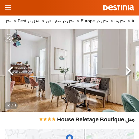
Main
Menu
هتل‌ها
هتل در Europe
هتل در مجارستان
هتل در Pest
هتل در
قبلی
بعدی
1
/ 15
هتل House Beletage Boutique