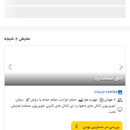
نمایش 2 نتیجه
اتاق استاندارد
مشاهده جزئیات
4 مهمان
تهویه هوا
حمام, توالت, حمام, حمام یا دوش
دوش
تلویزیون, کانال های ماهواره ای, کانال های کابلی, تلویزیون صفحه نمایش
تخت
بررسی در دسترس بودن