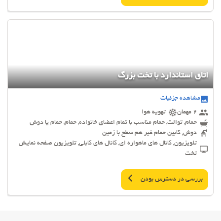
اتاق استاندارد با تخت بزرگ
مشاهده جزئیات
2 مهمان
تهویه هوا
حمام, توالت, حمام مناسب با تمام اعضای خانواده, حمام, حمام یا دوش
دوش, کابین حمام غیر هم سطح با زمین
تلویزیون, کانال های ماهواره ای, کانال های کابلی, تلویزیون صفحه نمایش
تخت
بررسی در دسترس بودن