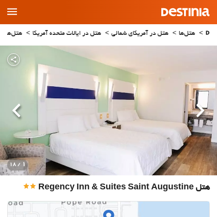
Main
Menu
هتل‌ها
هتل در آمریکای شمالی
هتل در ایالات متحده آمریکا
هتل‌های ا
قبلی
بعدی
1
/ 18
هتل Regency Inn & Suites Saint Augustine