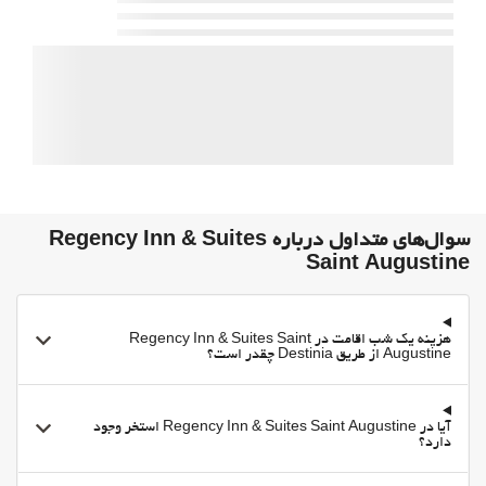
Indoor Pool
فعالیت ها
دسترسی به ساحل
غذا و نوشیدنی
سرویس ویژه اتاق
مناطق متداول
تلویزیون
امکانات تجاری
سوال‌های متداول درباره Regency Inn & Suites
مرکز تجاری
Saint Augustine
اینترنت
وای-فای
هزینه یک شب اقامت در Regency Inn & Suites Saint
Augustine از طریق Destinia چقدر است؟
اینترنت
بهداشت و سلامتی
آیا در Regency Inn & Suites Saint Augustine استخر وجود
دارد؟