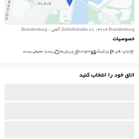
Schloßstraße 27, 14774 Brandenburg, آلمان - Brandenburg.
خصوصیات
وای-فای
پارکینگ
خانواده
ورزش‌ها
زیست محیطی پسند
اتاق خود را انتخاب کنید