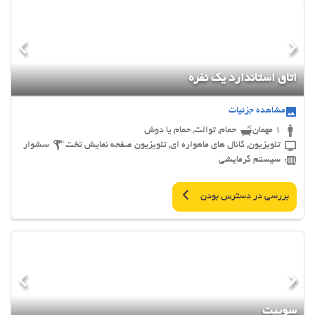
اتاق استاندارد یک نفره
مشاهده جزئیات
1 مهمان
حمام, توالت, حمام یا دوش
تلویزیون, کانال های ماهواره ای, تلویزیون صفحه نمایش تخت
سشوار
سیستم گرمایشی
بررسی در دسترس بودن
سوییت