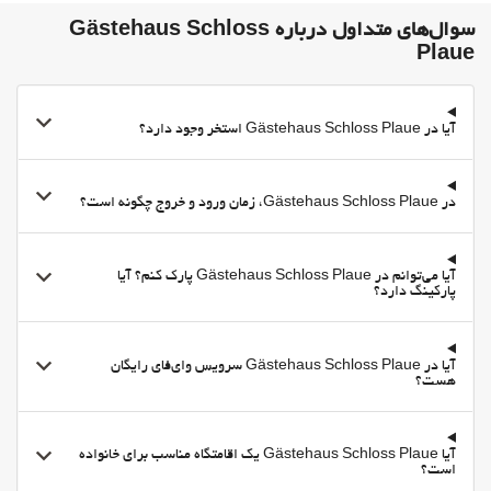
مناطق متداول
سوال‌های متداول درباره Gästehaus Schloss
تراس
Plaue
تراس آفتاب‌گیر
امکانات تجاری
آیا در Gästehaus Schloss Plaue استخر وجود دارد؟
اتاق جلسه
اینترنت
در Gästehaus Schloss Plaue، زمان ورود و خروج چگونه است؟
وای-فای
وای‌فای رایگان
آیا می‌توانم در Gästehaus Schloss Plaue پارک کنم؟ آیا
اینترنت
پارکینگ دارد؟
آیا در Gästehaus Schloss Plaue سرویس وای‌فای رایگان
هست؟
آیا Gästehaus Schloss Plaue یک اقامتگاه مناسب برای خانواده
است؟