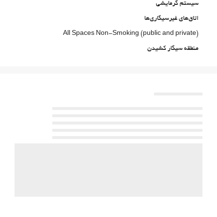
سیستم گرمایشی
اتاق‌های غیرسیگاری‌ها
All Spaces Non-Smoking (public and private)
منطقه سیگار کشیدن
حیوانات خانگی مجاز نیست
فعالیت ها
ورزش‌های آبی
غذا و نوشیدنی
Snack bar
منوی کودکان
منوی مخصوص رژیم غذایی ویژه بنا به درخواست موجود است
پارکینگ
پارکینگ
پارکینگ رایگان
پارکینگ خصوصی