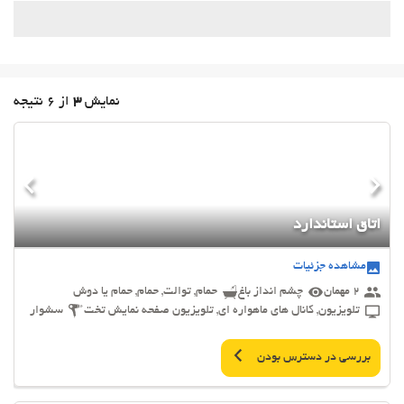
نمایش
3
از 6 نتیجه
اتاق استاندارد
مشاهده جزئیات
2 مهمان
چشم انداز باغ
حمام, توالت, حمام, حمام یا دوش
تلویزیون, کانال های ماهواره ای, تلویزیون صفحه نمایش تخت
سشوار
بررسی در دسترس بودن