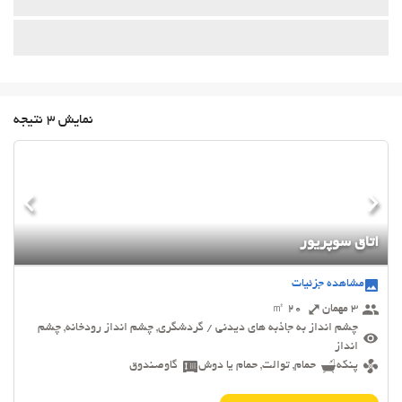
نمایش 3 نتیجه
اتاق سوپریور
مشاهده جزئیات
3 مهمان
20 ㎡
چشم انداز به جاذبه های دیدنی / گردشگری, چشم انداز رودخانه, چشم
انداز
پنکه
حمام, توالت, حمام یا دوش
گاوصندوق