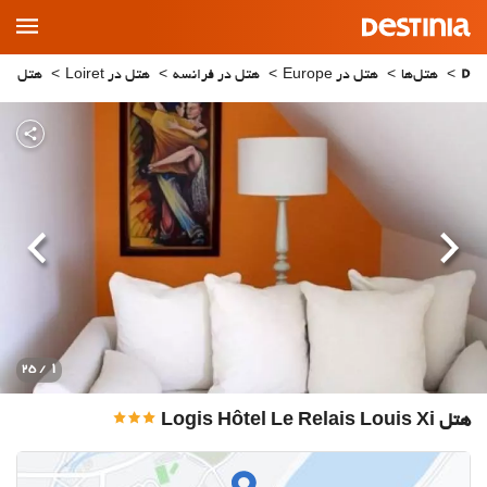
Main
Menu
هتل‌ها
هتل در Europe
هتل در فرانسه
هتل در Loiret
هتل در eung sur Loire
قبلی
بعدی
1
/ 25
هتل Logis Hôtel Le Relais Louis Xi