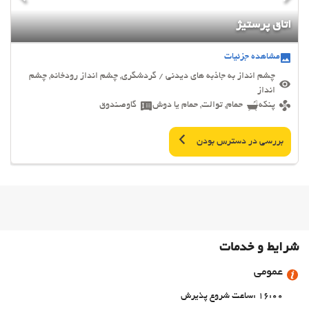
اتاق پرستیژ
مشاهده جزئیات
چشم انداز به جاذبه های دیدنی / گردشگری, چشم انداز رودخانه, چشم
انداز
پنکه
حمام, توالت, حمام یا دوش
گاوصندوق
بررسی در دسترس بودن
شرایط و خدمات
عمومی
16:00 :ساعت شروع پذیرش