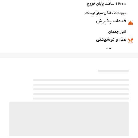
12:00 ساعت پایان خروج
حیوانات خانگی مجاز نیست
خدمات پذیرش
انبار چمدان
غذا و نوشیدنی
رستوران آلاکارته
بار
پارکینگ
پارکینگ
امکانات تجاری
مرکز تجاری
اینترنت
وای‌فای رایگان