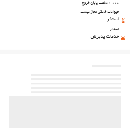
11:00 ساعت پایان خروج
حیوانات خانگی مجاز نیست
استخر
استخر
خدمات پذیرش
انبار چمدان
غذا و نوشیدنی
رستوران آلاکارته
پارکینگ
پارکینگ
اینترنت
وای‌فای رایگان
خدمات خانه داری
رختشویی