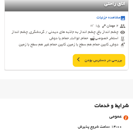
اتاق راحتی
مشاهده جزئیات
2 مهمان
15 ㎡
چشم انداز باغ, چشم انداز به جاذبه های دیدنی / گردشگری, چشم انداز
استخر خصوصی
حمام, توالت, حمام یا دوش
دوش, کابین حمام هم سطح با زمین, کابین حمام غیر هم سطح با زمین
بررسی در دسترس بودن
شرایط و خدمات
عمومی
14:00 :ساعت شروع پذیرش