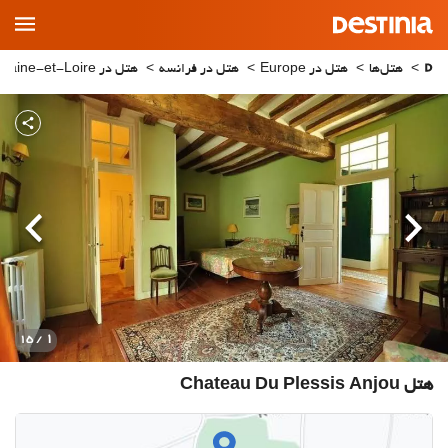
Main
Menu
هتل‌ها
هتل در Europe
هتل در فرانسه
هتل در Maine-et-Loire
قبلی
بعدی
1
/ 15
هتل Chateau Du Plessis Anjou