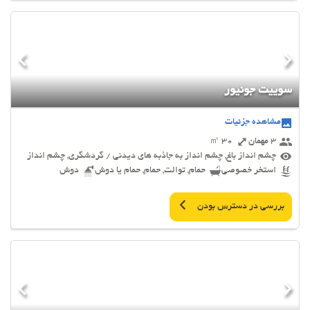
سوییت جونیور
مشاهده جزئیات
3 مهمان
30 ㎡
چشم انداز باغ, چشم انداز به جاذبه های دیدنی / گردشگری, چشم انداز
استخر خصوصی
حمام, توالت, حمام, حمام یا دوش
دوش
بررسی در دسترس بودن