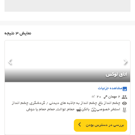
نمایش 3 نتیجه
اتاق لوکس
مشاهده جزئیات
2 مهمان
20 ㎡
چشم انداز باغ, چشم انداز به جاذبه های دیدنی / گردشگری, چشم انداز
استخر خصوصی
بالکن
حمام, توالت, حمام, حمام یا دوش
بررسی در دسترس بودن