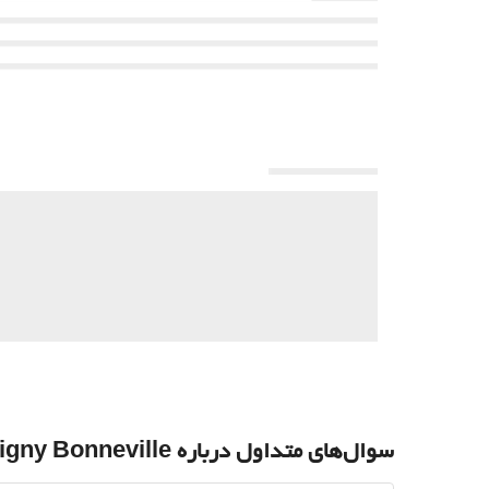
سوال‌های متداول درباره B&b Hotel Saint Pierre En Faucigny Bonneville