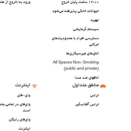
12:00 ساعت پایان خروج
ورود به/خروج از ه
حیوانات خانگی پذیرفته می‌شود
تهویه
سیستم گرمایشی
دسترسی افراد با محدودیت‌های
حرکتی
اتاق‌های غیرسیگاری‌ها
All Spaces Non-Smoking
(public and private)
اتاقهای ضد صدا
مناطق متداول
اینترنت
تراس
وای-فای
تراس آفتاب‌گیر
وای‌فای در تمامی ب
است
وای‌فای رایگان
اینترنت