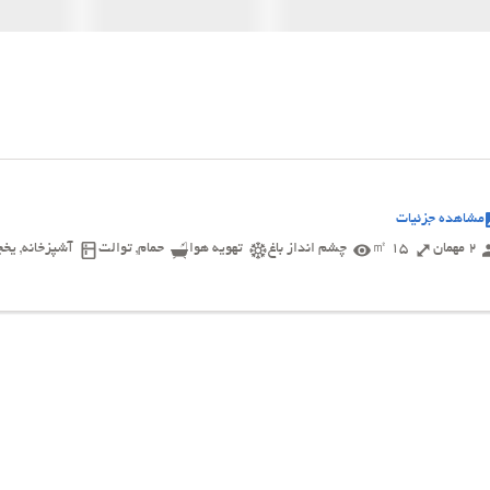
مشاهده جزئیات
2 مهمان
15 ㎡
چشم انداز باغ
تهویه هوا
حمام, توالت
آشپزخانه, یخچ