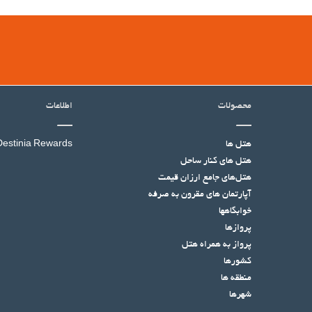
محصولات
اطلاعات
هتل ها
Destinia Rewards
هتل‌ های کنار ساحل
هتل‌های جامع ارزان قیمت
آپارتمان های مقرون به صرفه
خوابگاهها
پروازها
پرواز به همراه هتل
کشورها
منطقه ها
شهرها