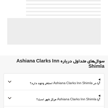
پارکینگ
امکانات تجاری
مرکز تجاری
اینترنت
وای‌فای رایگان
خدمات خانه داری
رختشویی
سوال‌های متداول درباره Ashiana Clarks Inn
Shimla
آیا در Ashiana Clarks Inn Shimla استخر وجود دارد؟
آیا Ashiana Clarks Inn Shimla مرکز شهر است؟