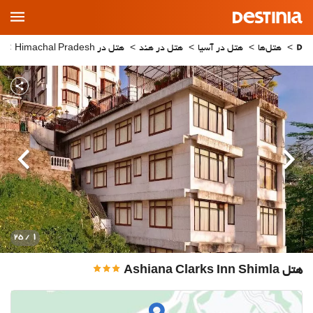
Main
Menu
هتل‌ها
هتل در آسیا
هتل در هند
هتل در Himachal Pradesh
قبلی
بعدی
1
/ 25
هتل Ashiana Clarks Inn Shimla